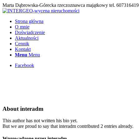
Marta Dąbrowska-Górecka rzeczoznawca majątkowy tel. 607316419
Strona główna
O mnie
Doświadczenie
Aktualności
Cennik
Kontakt
Menu
Menu
Facebook
About
interadm
This author has not written his bio yet.
But we are proud to say that
interadm
contributed 2 entries already.
Wprowadzone przez interadm